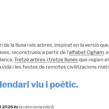
i de la lluna i els arbres, inspirat en la versió qu
ves, reconstrueix a partir de l’
alfabet Ogham
, 
lanca.
Tretze arbres i tretze llunes
que regien el
la vida i les festes de remotes civilitzacions mat
endari viu i poètic.
i
2026 és
la catorzena edició.