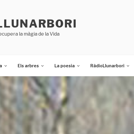
LLUNARBORI
ecupera la màgia de la Vida
a
Els arbres
La poesia
RàdioLlunarbori