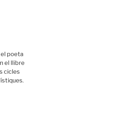
e el poeta
en el llibre
s cicles
rístiques.