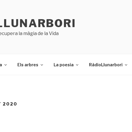
LLUNARBORI
ecupera la màgia de la Vida
a
Els arbres
La poesia
RàdioLlunarbori
Y 2020