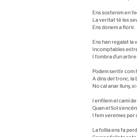
Ens sostenim en l’eq
La veritat té les s
Ens donem a florir.
Ens han regalat la v
Incomptables estre
I l’ombra d’un arbre 
Podem sentir com h
A dins del tronc, la 
No cal anar lluny, s
I enfilem el camí 
Quan el Sol s’encén
I fem veremes per 
La follia ens fa per