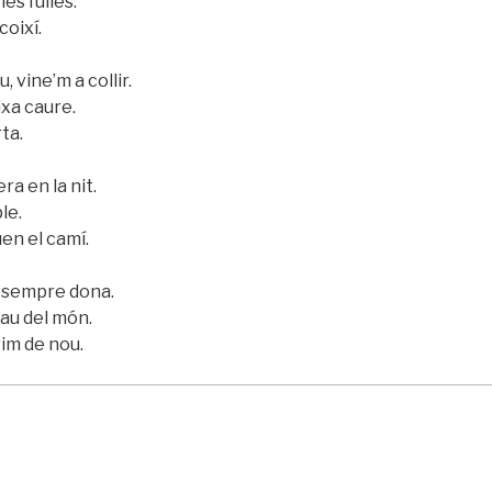
les fulles.
coixí.
, vine’m a collir.
ixa caure.
rta.
a en la nit.
le.
uen el camí.
 sempre dona.
cau del món.
rim de nou.