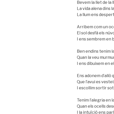
Bevem la llet de la 
La vida alena dins la
La llum ens desperta
Arribem com un ocel
El sol desfà els núv
I ens sembrem en b
Ben endins tenim la
Quan la veu murmur
I ens dibuixem en e
Ens adonem d’allò 
Que l’avui es vestei
I escollim sortir sota
Tenim l’alegria en la
Quan els ocells des
I la intuïció ens par