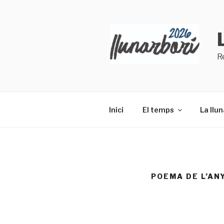
Vés
al
contingut
R
Inici
El temps
La llun
POEMA DE L’AN