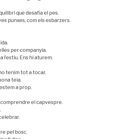
uilibri que desafia el pes.
eves punxes, com els esbarzers.
ida.
lles per companyia.
a l’estiu. Ens hi aturem.
o tenim tot a tocar.
bona teia.
i estem a prop.
de comprendre el capvespre.
.
celebrar.
dre pel bosc.