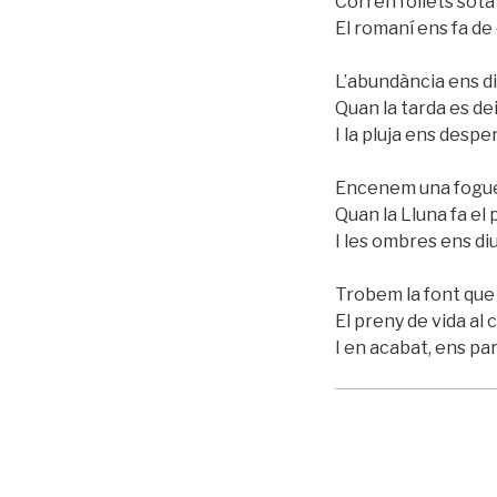
Corren follets sota 
El romaní ens fa de 
L’abundància ens diu
Quan la tarda es de
I la pluja ens despe
Encenem una foguer
Quan la Lluna fa el p
I les ombres ens di
Trobem la font que
El preny de vida al 
I en acabat, ens pa