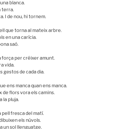
lluna blanca.
 terra.
. I de nou, hi tornem.
l que torna al mateix arbre.
ols en una carícia.
ona saó.
 força per créixer amunt.
a vida.
ls gestos de cada dia.
que ens manca quan ens manca.
x de flors vora els camins.
 la pluja.
 pell fresca del matí.
dibuixen els núvols.
la un sol llenguatge.