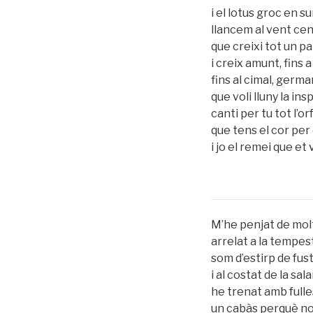
i el lotus groc en su
llancem al vent cent
que creixi tot un pa
i creix amunt, fins a 
fins al cimal, germ
que voli lluny la ins
canti per tu tot l’or
que tens el cor per
i jo el remei que et 
M’he penjat de mo
arrelat a la tempes
som d’estirp de fus
i al costat de la sal
he trenat amb full
un cabàs perquè no