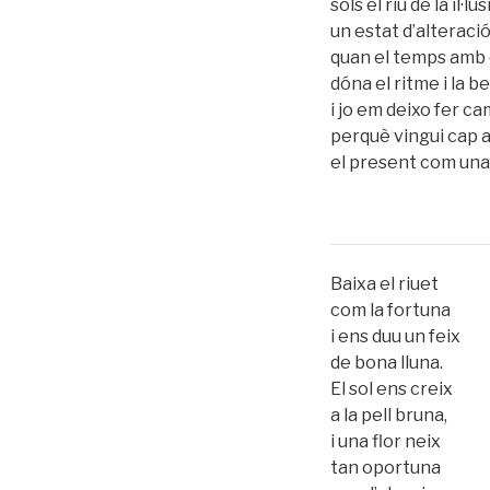
sols el riu de la il·lus
un estat d’alteració
quan el temps amb
dóna el ritme i la b
i jo em deixo fer ca
perquè vingui cap a
el present com una
Baixa el riuet
com la fortuna
i ens duu un feix
de bona lluna.
El sol ens creix
a la pell bruna,
i una flor neix
tan oportuna