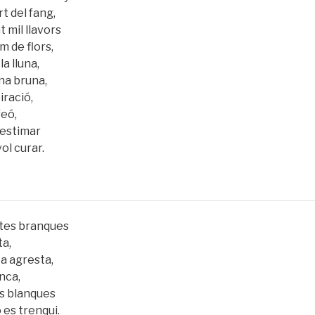
rt del fang,
 mil llavors
m de flors,
la lluna,
ana bruna,
piració,
feó,
 estimar
vol curar.
ltes branques
ta,
ta agresta,
anca,
es blanques
 es trenqui.