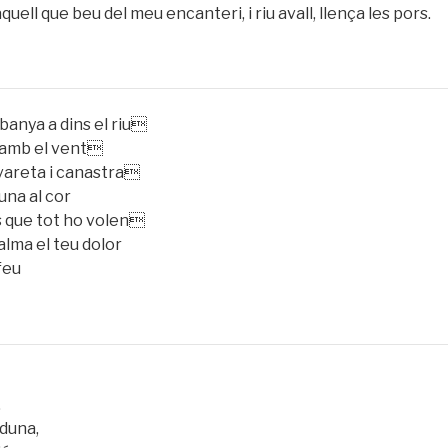
quell que beu del meu encanteri, i riu avall, llença les pors.
 banya a dins el riu
a amb el vent
 vareta i canastra
luna al cor
us que tot ho volen
alma el teu dolor
feu
,
 duna,