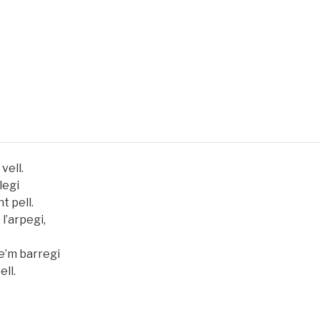
vell.
legi
t pell.
l’arpegi,
se’m barregi
ell.