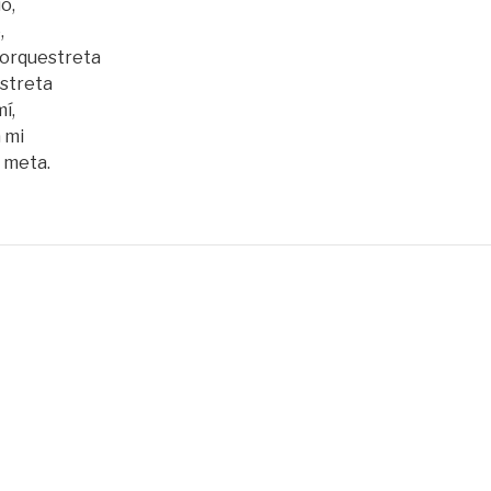
ió,
,
 orquestreta
estreta
mí,
 mi
 meta.