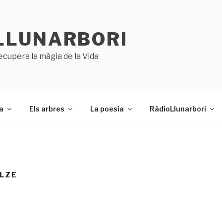
LLUNARBORI
ecupera la màgia de la Vida
a
Els arbres
La poesia
RàdioLlunarbori
ALZE