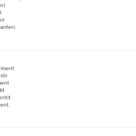
eri
l
ol
anteri.
viment
ntir
iment
dit
sentit
ment.