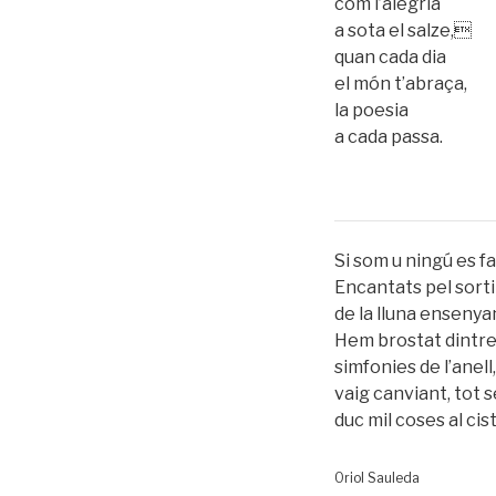
com l’alegria
a sota el salze,
quan cada dia
el món t’abraça,
la poesia
a cada passa.
Si som u ningú es fa 
Encantats pel sorti
de la lluna ensenyan
Hem brostat dintre 
simfonies de l’anell,
vaig canviant, tot 
duc mil coses al cist
Oriol Sauleda