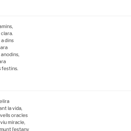
camins,
 clara.
 a dins
mara
 anodins,
ara
 festins.
elira
t la vida,
 vells oracles
viu miracle,
amunt l’estany