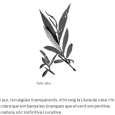
Salix alba
re pur, i en aigües transparents, m’hi veig la Lluna de cara. I 
 clara que em banya les branques que el vent em pentina.
 natura, sóc instintiva i curativa.