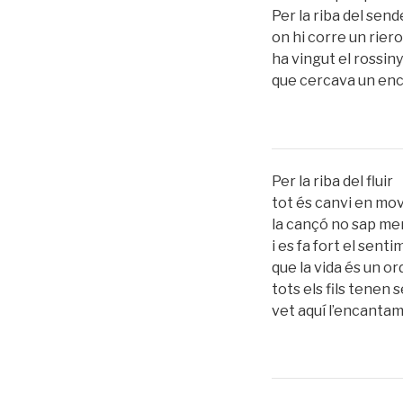
Per la riba del send
on hi corre un riero
ha vingut el rossiny
que cercava un enc
Per la riba del fluir
tot és canvi en mo
la cançó no sap me
i es fa fort el sent
que la vida és un or
tots els fils tenen 
vet aquí l’encanta