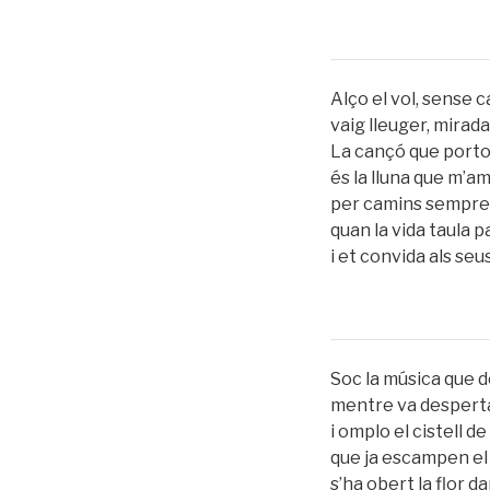
Alço el vol, sense 
vaig lleuger, mirada
La cançó que porto
és la lluna que m’a
per camins sempre
quan la vida taula p
i et convida als seus
Soc la música que d
mentre va despertan
i omplo el cistell de
que ja escampen el 
s’ha obert la flor d