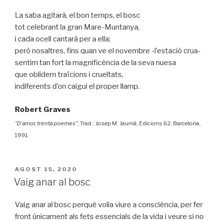
La saba agitarà, el bon temps, el bosc
tot celebrant la gran Mare-Muntanya,
i cada ocell cantarà per a ella;
però nosaltres, fins quan ve el novembre -l’estació crua-
sentim tan fort la magnificència de la seva nuesa
que oblidem traïcions i crueltats,
indiferents d’on caigui el proper llamp.
Robert Graves
“D’amor, trenta poemes”
, Trad.: Josep M. Jaumà, Edicions 62, Barcelona,
1991.
PUBLICAT
AGOST 15, 2020
A
Vaig anar al bosc
Vaig anar al bosc perquè volia viure a consciència, per fer
front únicament als fets essencials de la vida i veure si no