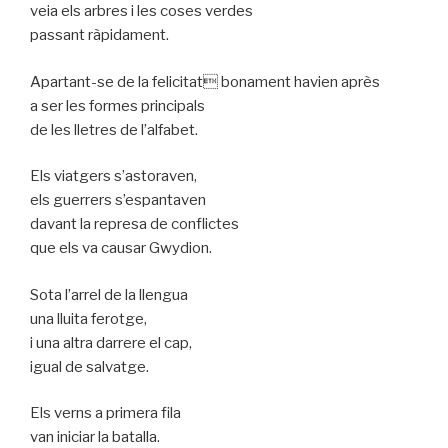
veia els arbres i les coses verdes
passant ràpidament.
Apartant-se de la felicitat bonament havien après
a ser les formes principals
de les lletres de l’alfabet.
Els viatgers s’astoraven,
els guerrers s’espantaven
davant la represa de conflictes
que els va causar Gwydion.
Sota l’arrel de la llengua
una lluita ferotge,
i una altra darrere el cap,
igual de salvatge.
Els verns a primera fila
van iniciar la batalla.