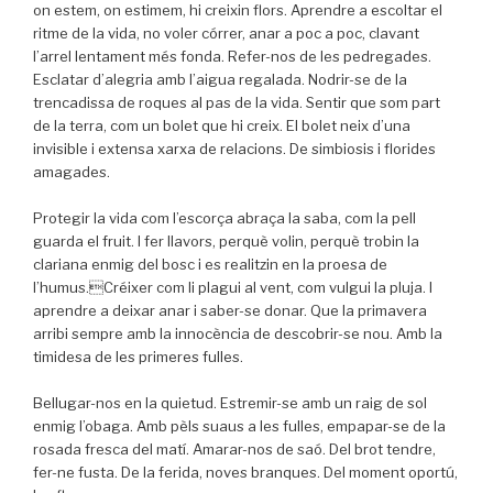
on estem, on estimem, hi creixin flors. Aprendre a escoltar el
ritme de la vida, no voler córrer, anar a poc a poc, clavant
l’arrel lentament més fonda. Refer-nos de les pedregades.
Esclatar d’alegria amb l’aigua regalada. Nodrir-se de la
trencadissa de roques al pas de la vida. Sentir que som part
de la terra, com un bolet que hi creix. El bolet neix d’una
invisible i extensa xarxa de relacions. De simbiosis i florides
amagades.
Protegir la vida com l’escorça abraça la saba, com la pell
guarda el fruit. I fer llavors, perquè volin, perquè trobin la
clariana enmig del bosc i es realitzin en la proesa de
l’humus.Créixer com li plagui al vent, com vulgui la pluja. I
aprendre a deixar anar i saber-se donar. Que la primavera
arribi sempre amb la innocència de descobrir-se nou. Amb la
timidesa de les primeres fulles.
Bellugar-nos en la quietud. Estremir-se amb un raig de sol
enmig l’obaga. Amb pèls suaus a les fulles, empapar-se de la
rosada fresca del matí. Amarar-nos de saó. Del brot tendre,
fer-ne fusta. De la ferida, noves branques. Del moment oportú,