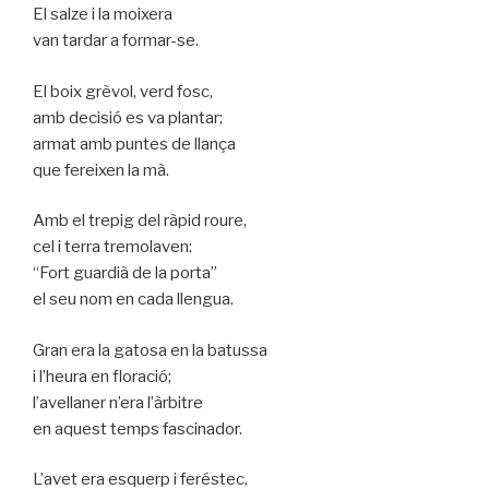
El salze i la moixera
van tardar a formar-se.
El boix grèvol, verd fosc,
amb decisió es va plantar;
armat amb puntes de llança
que fereixen la mà.
Amb el trepig del ràpid roure,
cel i terra tremolaven:
“Fort guardià de la porta”
el seu nom en cada llengua.
Gran era la gatosa en la batussa
i l’heura en floració;
l’avellaner n’era l’àrbitre
en aquest temps fascinador.
L’avet era esquerp i feréstec,