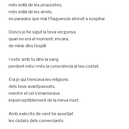
més enllà de les propostes,
més enllà de les arrels,
en paraules que mai t’haguessis atrevit a sospitar.
Doncs jo he sigut la teva vergonya
quan no era el moment, encara,
de mirar dins l’espill.
I estic amb tu dins la sang
perdent més i més la consciència al teu costat.
Era jo qui trencava les religions
dels teus avantpassats,
mentre el cel s’enamorava
imperceptiblement de la meva mort.
Amb exèrcits de vent he assetjat
les ciutats dels comerciants.