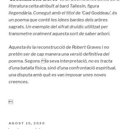
literatura celta atribuït al bard Taliesin, figura
llegendària. Conegut amb el títol de ‘Cad Goddeau’, és
un poema que conté les idees bardes dels arbres
sagrats. Un exemple del xifrat druídic utilitzat per
transmetre oralment aquesta sort de saber arbori.
Aquesta és la reconstrucció de Robert Graves i no
pretén ser de cap manera una versió definitiva del
poema. Segons la seva interpretació, no es tracta
d’una batalla física, sinó d’una confrontació espiritual,
una disputa amb què es van imposar unes noves
creences.

PUBLICAT
AGOST 15, 2020
A