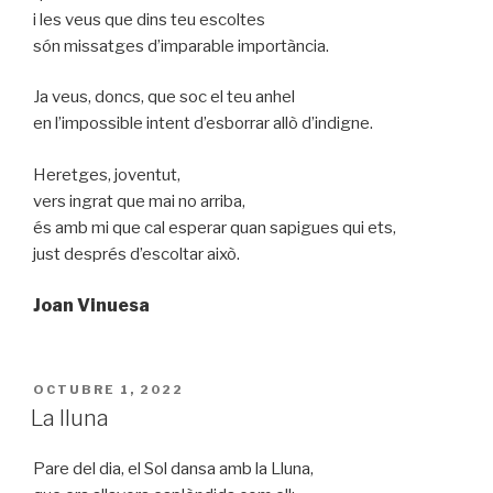
i les veus que dins teu escoltes
són missatges d’imparable importància.
Ja veus, doncs, que soc el teu anhel
en l’impossible intent d’esborrar allò d’indigne.
Heretges, joventut,
vers ingrat que mai no arriba,
és amb mi que cal esperar quan sapigues qui ets,
just després d’escoltar això.
Joan Vinuesa
PUBLICAT
OCTUBRE 1, 2022
A
La lluna
Pare del dia, el Sol dansa amb la Lluna,