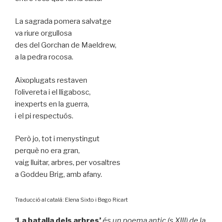
La sagrada pomera salvatge
va riure orgullosa
des del Gorchan de Maeldrew,
a la pedra rocosa.
Aixoplugats restaven
l’olivereta i el lligabosc,
inexperts en la guerra,
i el pi respectuós.
Però jo, tot i menystingut
perquè no era gran,
vaig lluitar, arbres, per vosaltres
a Goddeu Brig, amb afany.
Traducció al català: Elena Sixto i Bego Ricart
‘La batalla dels arbres’
és un poema antic (s.XIII) de la