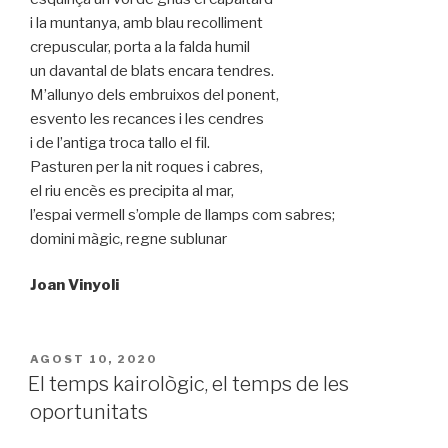
i la muntanya, amb blau recolliment
crepuscular, porta a la falda humil
un davantal de blats encara tendres.
M’allunyo dels embruixos del ponent,
esvento les recances i les cendres
i de l’antiga troca tallo el fil.
Pasturen per la nit roques i cabres,
el riu encès es precipita al mar,
l’espai vermell s’omple de llamps com sabres;
domini màgic, regne sublunar
Joan Vinyoli
PUBLICAT
AGOST 10, 2020
A
El temps kairològic, el temps de les
oportunitats