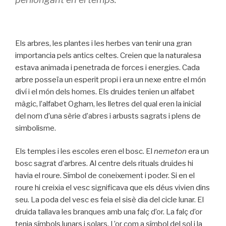
Els arbres, les plantes i les herbes van tenir una gran
importancia pels antics celtes. Creien que la naturalesa
estava animada i penetrada de forces i energies. Cada
arbre posseïa un esperit propi i era un nexe entre el món
diví i el món dels homes. Els druides tenien un alfabet
màgic, l’alfabet Ogham, les lletres del qual eren la inicial
del nom d’una sèrie d’abres i arbusts sagrats i plens de
simbolisme.
Els temples i les escoles eren el bosc. El
nemeton
era un
bosc sagrat d’arbres. Al centre dels rituals druides hi
havia el roure. Símbol de coneixement i poder. Si en el
roure hi creixia el vesc significava que els déus vivien dins
seu. La poda del vesc es feia el sisè dia del cicle lunar. El
druida tallava les branques amb una falç d’or. La falç d’or
tenia símbols lunars i solars. L’or com a símbol del sol i la