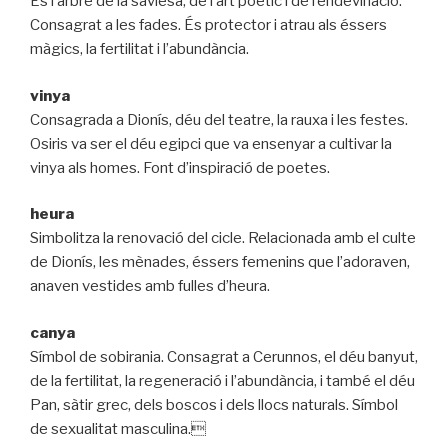
És l’arbre de la saviesa, de l’art poètic i de l’endevinació.
Consagrat a les fades. És protector i atrau als éssers
màgics, la fertilitat i l’abundància.
vinya
Consagrada a Dionís, déu del teatre, la rauxa i les festes.
Osiris va ser el déu egipci que va ensenyar a cultivar la
vinya als homes. Font d’inspiració de poetes.
heura
Simbolitza la renovació del cicle. Relacionada amb el culte
de Dionís, les mènades, éssers femenins que l’adoraven,
anaven vestides amb fulles d’heura.
canya
Símbol de sobirania. Consagrat a Cerunnos, el déu banyut,
de la fertilitat, la regeneració i l’abundància, i també el déu
Pan, sàtir grec, dels boscos i dels llocs naturals. Símbol
de sexualitat masculina.