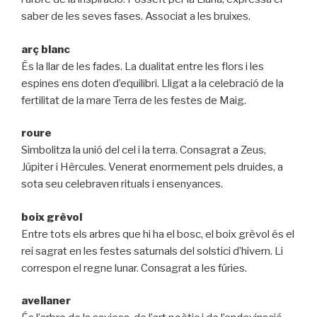
saber de les seves fases. Associat a les bruixes.
arç blanc
És la llar de les fades. La dualitat entre les flors i les
espines ens doten d’equilibri. Lligat a la celebració de la
fertilitat de la mare Terra de les festes de Maig.
roure
Simbolitza la unió del cel i la terra. Consagrat a Zeus,
Júpiter i Hèrcules. Venerat enormement pels druides, a
sota seu celebraven rituals i ensenyances.
boix grèvol
Entre tots els arbres que hi ha el bosc, el boix grèvol és el
rei sagrat en les festes saturnals del solstici d’hivern. Li
correspon el regne lunar. Consagrat a les fúries.
avellaner