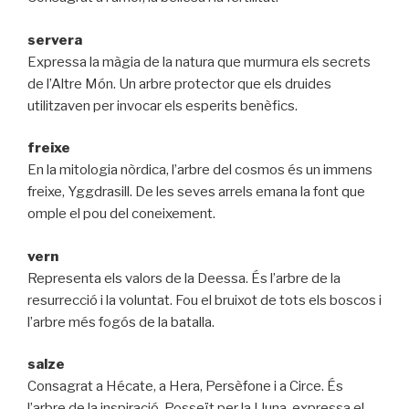
servera
Expressa la màgia de la natura que murmura els secrets
de l’Altre Món. Un arbre protector que els druides
utilitzaven per invocar els esperits benèfics.
freixe
En la mitologia nòrdica, l’arbre del cosmos és un immens
freixe, Yggdrasill. De les seves arrels emana la font que
omple el pou del coneixement.
vern
Representa els valors de la Deessa. És l’arbre de la
resurrecció i la voluntat. Fou el bruixot de tots els boscos i
l’arbre més fogós de la batalla.
salze
Consagrat a Hécate, a Hera, Persèfone i a Circe. És
l’arbre de la inspiració. Posseït per la Lluna, expressa el