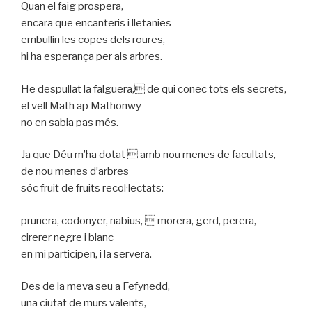
Quan el faig prospera,
encara que encanteris i lletanies
embullin les copes dels roures,
hi ha esperança per als arbres.
He despullat la falguera, de qui conec tots els secrets,
el vell Math ap Mathonwy
no en sabia pas més.
Ja que Déu m’ha dotat  amb nou menes de facultats,
de nou menes d’arbres
sóc fruit de fruits recol·lectats:
prunera, codonyer, nabius,  morera, gerd, perera,
cirerer negre i blanc
en mi participen, i la servera.
Des de la meva seu a Fefynedd,
una ciutat de murs valents,