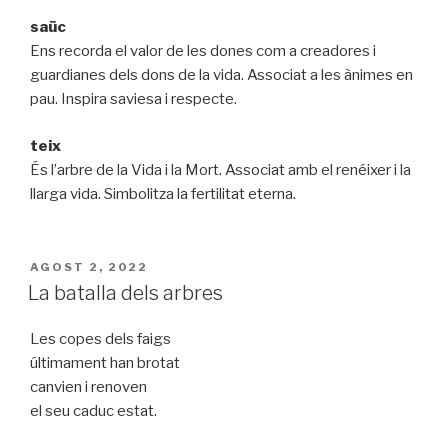
saüc
Ens recorda el valor de les dones com a creadores i
guardianes dels dons de la vida. Associat a les ànimes en
pau. Inspira saviesa i respecte.
teix
És l’arbre de la Vida i la Mort. Associat amb el renéixer i la
llarga vida. Simbolitza la fertilitat eterna.
PUBLICAT
AGOST 2, 2022
A
La batalla dels arbres
Les copes dels faigs
últimament han brotat
canvien i renoven
el seu caduc estat.