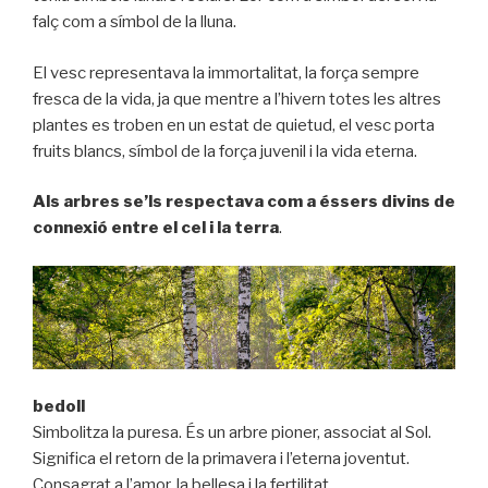
falç com a símbol de la lluna.
El vesc representava la immortalitat, la força sempre
fresca de la vida, ja que mentre a l’hivern totes les altres
plantes es troben en un estat de quietud, el vesc porta
fruits blancs, símbol de la força juvenil i la vida eterna.
Als arbres se’ls respectava com a éssers divins de
connexió entre el cel i la terra
.
bedoll
Simbolitza la puresa. És un arbre pioner, associat al Sol.
Significa el retorn de la primavera i l’eterna joventut.
Consagrat a l’amor, la bellesa i la fertilitat.