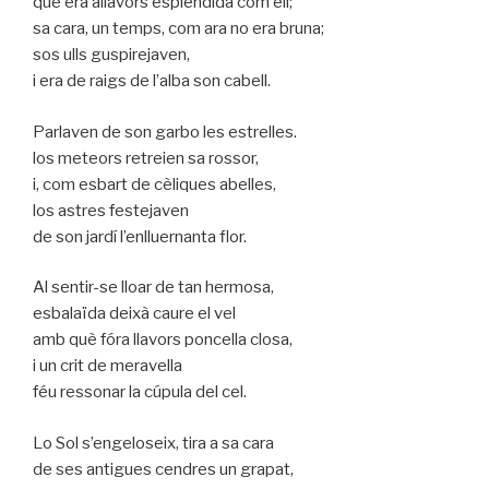
que era allavors esplèndida com ell;
sa cara, un temps, com ara no era bruna;
sos ulls guspirejaven,
i era de raigs de l’alba son cabell.
Parlaven de son garbo les estrelles.
los meteors retreien sa rossor,
i, com esbart de cèliques abelles,
los astres festejaven
de son jardí l’enlluernanta flor.
Al sentir-se lloar de tan hermosa,
esbalaïda deixà caure el vel
amb què fóra llavors poncella closa,
i un crit de meravella
féu ressonar la cúpula del cel.
Lo Sol s’engeloseix, tira a sa cara
de ses antigues cendres un grapat,