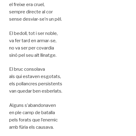
el freixe era cruel,
sempre directe al cor
sense desviar-se’n un pèl.
El bedoll, tot i ser noble,
va fer tard en armar-se,
no va ser per covardia
sinó pel seu alt llinatge.
El bruc consolava
als qui estaven esgotats,
els pollancres persistents
van quedar ben esberlats.
Alguns s’abandonaven
en ple camp de batalla
pels forats que l’enemic
amb fúria els causava.