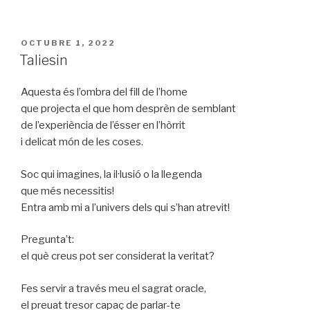
PUBLICAT
OCTUBRE 1, 2022
A
Taliesin
Aquesta és l’ombra del fill de l’home
que projecta el que hom desprèn de semblant
de l’experiència de l’ésser en l’hòrrit
i delicat món de les coses.
Soc qui imagines, la il·lusió o la llegenda
que més necessitis!
Entra amb mi a l’univers dels qui s’han atrevit!
Pregunta’t:
el què creus pot ser considerat la veritat?
Fes servir a través meu el sagrat oracle,
el preuat tresor capaç de parlar-te