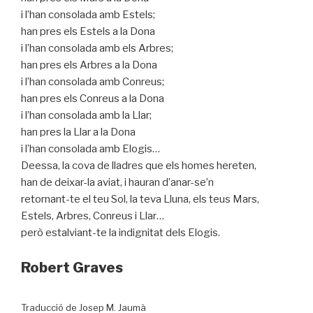
i l’han consolada amb Estels;
han pres els Estels a la Dona
i l’han consolada amb els Arbres;
han pres els Arbres a la Dona
i l’han consolada amb Conreus;
han pres els Conreus a la Dona
i l’han consolada amb la Llar;
han pres la Llar a la Dona
i l’han consolada amb Elogis…
Deessa, la cova de lladres que els homes hereten,
han de deixar-la aviat, i hauran d’anar-se’n
retornant-te el teu Sol, la teva Lluna, els teus Mars,
Estels, Arbres, Conreus i Llar…
però estalviant-te la indignitat dels Elogis.
Robert Graves
Traducció de Josep M. Jaumà