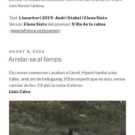
com floreix l’ànima.
Text:
Llunarbori 2019. Andri Stahel i Elena Sixto
Versos:
Elena Sixto
del poemari:
S’illa de la calma
::
www.lafresca.net/poemes
::
PUBLICAT
AGOST 8, 2020
A
Arrelar-se al temps
Els roures comencen i acaben a l’arrel, però també a les
fulles, amb art de bellugueig. Són esperit que es mou, sense
canviar de lloc. I així, la resta d’arbres.
Lluís Calvo