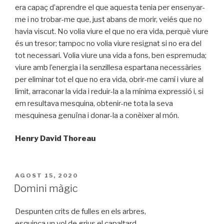
era capaç d’aprendre el que aquesta tenia per ensenyar-
me i no trobar-me que, just abans de morir, veiés que no
havia viscut. No volia viure el que no era vida, perquè viure
és un tresor; tampoc no volia viure resignat si no era del
tot necessari. Volia viure una vida a fons, ben espremuda;
viure amb l’energia i la senzillesa espartana necessàries
per eliminar tot el que no era vida, obrir-me camí i viure al
límit, arraconar la vida i reduir-la a la mínima expressió i, si
em resultava mesquina, obtenir-ne tota la seva
mesquinesa genuïna i donar-la a conèixer al món.
Henry David Thoreau
PUBLICAT
AGOST 15, 2020
A
Domini màgic
Despunten crits de fulles en els arbres,
esquinça un vol de grius el capaltard