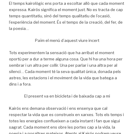
El temps kairològic ens porta a escoltar allò que cada moment
expressa. Kairós significa el moment just. No es tracta de cap
temps quantitatiu, sinó del temps qualitatiu de l’ocasió,
l’experiència del moment. És el temps de la creació, del fer, de
la poesia…
Païm el menú d’aquest viure incert
Tots experimentem la sensació que ha arribat el moment
oportú per a dur a terme alguna cosa. Que hi ha una hora per
sembrar i un altra per collir. Una per parlar i una altra per al
silenci… Cada moment té la seva qualitat única, donada pels
astres, les estacions i el moviment de la vida que batega a
dins i a fora.
El present va en bicicleta i de baixada cap a mi
Kairós ens demana observació i ens ensenya que cal
respectar la vida que es construeix en xarxes. Tots els temps i
totes les energies conflueixen a cada instant i fan que sigui
sagrat. Cada moment ens obre les portes cap a la vida, la
poesia i a nosaltres mateixos. Atents al Kairós podrem veure