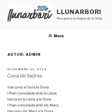
Vés
al
LLUNARBORI
contingut
Recupera la màgia de la Vida
Menú
AUTOR:
ADMIN
PUBLICAT
DESEMBRE 21, 2022
A
Cova de lladres
Han pres el Sol a la Dona
i l’han consolada amb la Lluna;
han pres la Lluna a la Dona
i l’han consolada amb els Mars;
han pres els Mars a la Dona