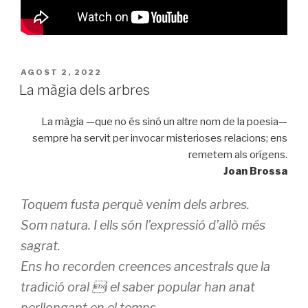
PUBLICAT
AGOST 2, 2022
A
La màgia dels arbres
La màgia —que no és sinó un altre nom de la poesia—
sempre ha servit per invocar misterioses relacions; ens
remetem als orígens.
Joan Brossa
Toquem fusta perquè venim dels arbres.
Som natura. I ells són l’expressió d’allò més
sagrat.
Ens ho recorden creences ancestrals que la
tradició oral i el saber popular han anat
perllongant en el temps.