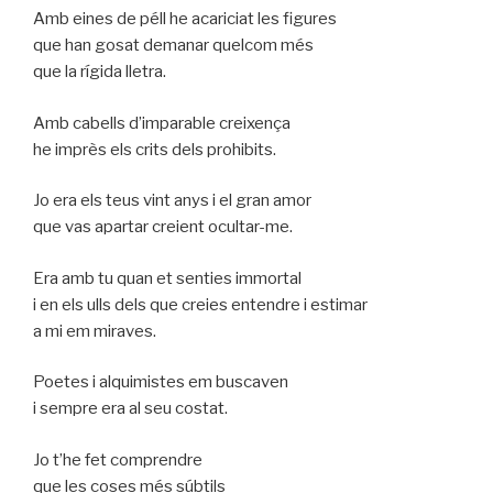
Amb eines de péll he acariciat les figures
que han gosat demanar quelcom més
que la rígida lletra.
Amb cabells d’imparable creixença
he imprès els crits dels prohibits.
Jo era els teus vint anys i el gran amor
que vas apartar creient ocultar-me.
Era amb tu quan et senties immortal
i en els ulls dels que creies entendre i estimar
a mi em miraves.
Poetes i alquimistes em buscaven
i sempre era al seu costat.
Jo t’he fet comprendre
que les coses més súbtils