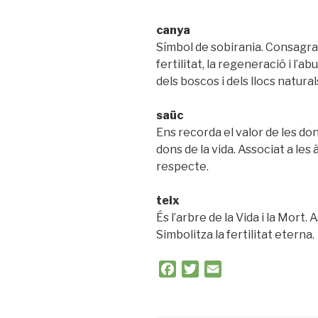
canya
Símbol de sobirania. Consagrat
fertilitat, la regeneració i l’a
dels boscos i dels llocs natura
saüc
Ens recorda el valor de les do
dons de la vida. Associat a les 
respecte.
teix
És l’arbre de la Vida i la Mort. 
Simbolitza la fertilitat eterna.
F
T
E
a
w
m
c
i
a