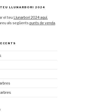
 TEU LLUNARBORI 2024
ar el teu
Llunarbori 2024 aquí.
areu als següents
punts de venda
.
RECENTS
s
arbres
 arbres
S