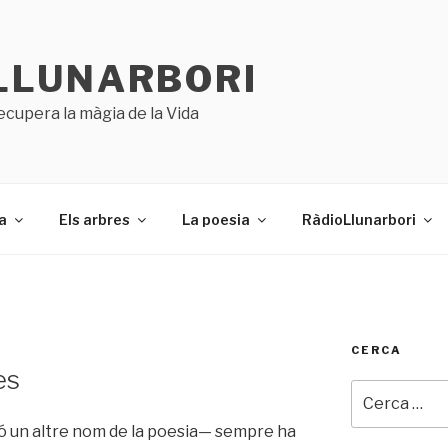
LLUNARBORI
ecupera la màgia de la Vida
a
Els arbres
La poesia
RàdioLlunarbori
CERCA
es
Cerca:
ó un altre nom de la poesia— sempre ha