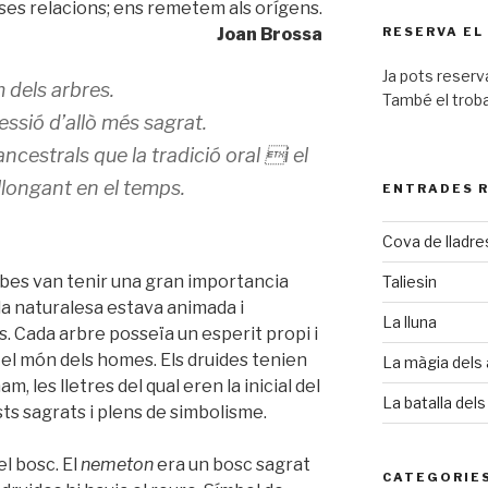
oses relacions; ens remetem als orígens.
Joan Brossa
RESERVA EL
Ja pots reserv
dels arbres.
També el trob
ressió d’allò més sagrat.
cestrals que la tradició oral i el
llongant en el temps.
ENTRADES 
Cova de lladre
herbes van tenir una gran importancia
Taliesin
 la naturalesa estava animada i
La lluna
. Cada arbre posseïa un esperit propi i
i el món dels homes. Els druides tenien
La màgia dels 
m, les lletres del qual eren la inicial del
La batalla dels
sts sagrats i plens de simbolisme.
el bosc. El
nemeton
era un bosc sagrat
CATEGORIE