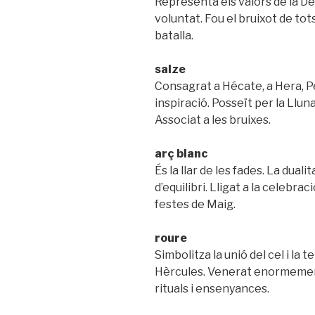
Representa els valors de la Dee
voluntat. Fou el bruixot de tot
batalla.
salze
Consagrat a Hécate, a Hera, Per
inspiració. Posseït per la Llun
Associat a les bruixes.
arç blanc
És la llar de les fades. La duali
d’equilibri. Lligat a la celebrac
festes de Maig.
roure
Simbolitza la unió del cel i la t
Hèrcules. Venerat enormement
rituals i ensenyances.