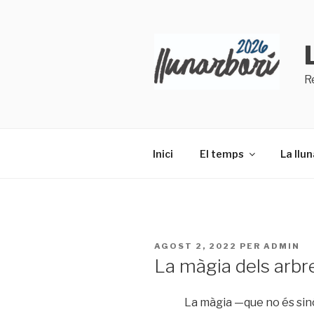
Vés
al
contingut
R
Inici
El temps
La llun
PUBLICAT
AGOST 2, 2022
PER
ADMIN
A
La màgia dels arbr
La màgia —que no és sin