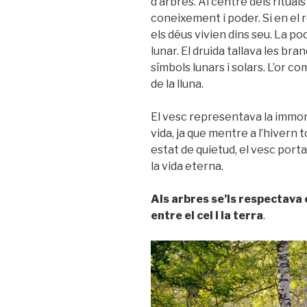
d’arbres. Al centre dels rituals
coneixement i poder. Si en el r
els déus vivien dins seu. La pod
lunar. El druida tallava les bra
símbols lunars i solars. L’or com
de la lluna.
El vesc representava la immort
vida, ja que mentre a l’hivern 
estat de quietud, el vesc porta 
la vida eterna.
Als arbres se’ls respectava
entre el cel i la terra
.