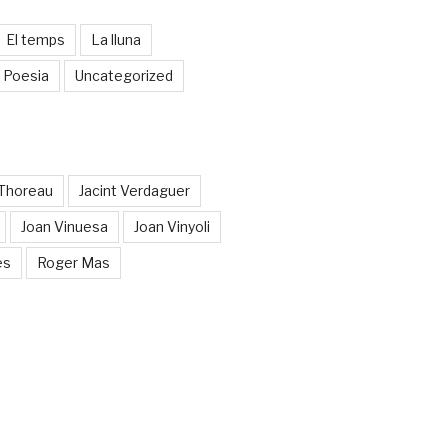
El temps
La lluna
Poesia
Uncategorized
 Thoreau
Jacint Verdaguer
Joan Vinuesa
Joan Vinyoli
es
Roger Mas