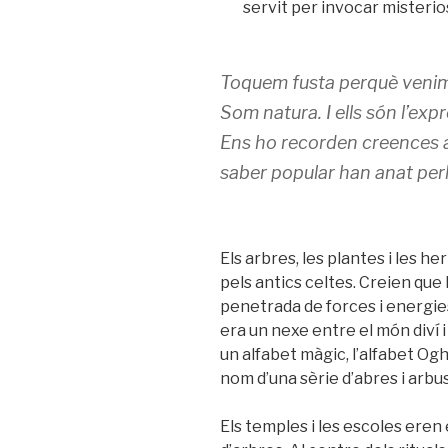
servit per invocar misteri
Toquem fusta perquè venim 
Som natura. I ells són l’exp
Ens ho recorden creences an
saber popular han anat per
Els arbres, les plantes i les 
pels antics celtes. Creien que
penetrada de forces i energies
era un nexe entre el món diví 
un alfabet màgic, l’alfabet Ogha
nom d’una sèrie d’abres i arbu
Els temples i les escoles eren 