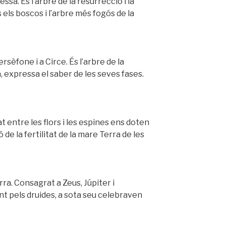
ssa. És l’arbre de la resurrecció i la
s els boscos i l’arbre més fogós de la
sèfone i a Circe. És l’arbre de la
a, expressa el saber de les seves fases.
tat entre les flors i les espines ens doten
ió de la fertilitat de la mare Terra de les
erra. Consagrat a Zeus, Júpiter i
 pels druides, a sota seu celebraven