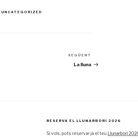
,
UNCATEGORIZED
SEGÜENT
Entrada
següent
La lluna
RESERVA EL LLUNARBORI 2026
Si vols, pots reservar ja el teu
Llunarbori 2026