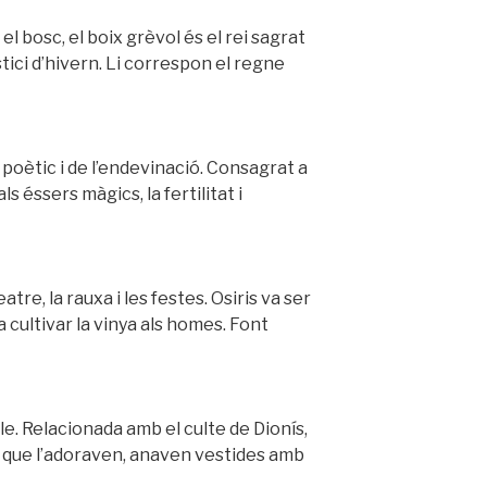
el bosc, el boix grèvol és el rei sagrat
stici d’hivern. Li correspon el regne
rt poètic i de l’endevinació. Consagrat a
ls éssers màgics, la fertilitat i
tre, la rauxa i les festes. Osiris va ser
 cultivar la vinya als homes. Font
le. Relacionada amb el culte de Dionís,
 que l’adoraven, anaven vestides amb