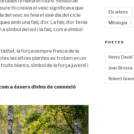
 druides hi havia el roure. Símbol de
oure hi creixia el vesc significava que
Els arbres
a del vesc es feia el sisè dia del cicle
nques amb una falç d’or. La falç d’or tenia
Mitologia
 a símbol del sol i la falç com a símbol
POETES
alitat, la força sempre fresca de la
Henry David
totes les altres plantes es troben en un
fruits blancs, símbol de la força juvenil i
Joan Brossa
Robert Grav
 com a éssers divins de connexió