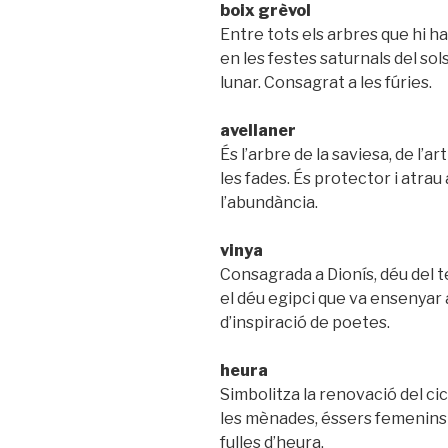
boix grèvol
Entre tots els arbres que hi ha 
en les festes saturnals del sol
lunar. Consagrat a les fúries.
avellaner
És l’arbre de la saviesa, de l’a
les fades. És protector i atrau a
l’abundància.
vinya
Consagrada a Dionís, déu del tea
el déu egipci que va ensenyar a
d’inspiració de poetes.
heura
Simbolitza la renovació del cic
les mènades, éssers femenins
fulles d’heura.