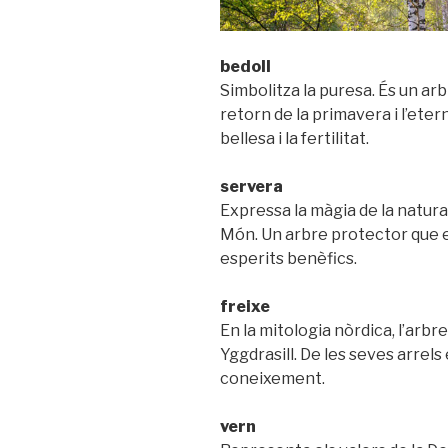
bedoll
Simbolitza la puresa. És un arbr
retorn de la primavera i l’eter
bellesa i la fertilitat.
servera
Expressa la màgia de la natura
Món. Un arbre protector que el
esperits benèfics.
freixe
En la mitologia nòrdica, l’arb
Yggdrasill. De les seves arrel
coneixement.
vern