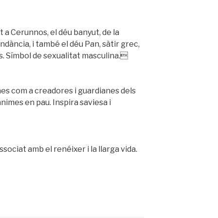
 a Cerunnos, el déu banyut, de la
bundància, i també el déu Pan, sàtir grec,
ls. Símbol de sexualitat masculina.
nes com a creadores i guardianes dels
ànimes en pau. Inspira saviesa i
Associat amb el renéixer i la llarga vida.